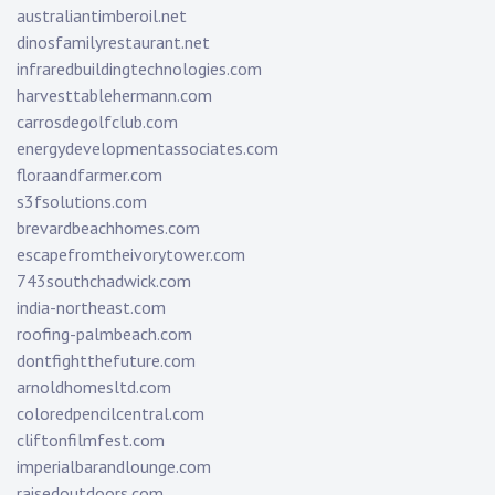
australiantimberoil.net
dinosfamilyrestaurant.net
infraredbuildingtechnologies.com
harvesttablehermann.com
carrosdegolfclub.com
energydevelopmentassociates.com
floraandfarmer.com
s3fsolutions.com
brevardbeachhomes.com
escapefromtheivorytower.com
743southchadwick.com
india-northeast.com
roofing-palmbeach.com
dontfightthefuture.com
arnoldhomesltd.com
coloredpencilcentral.com
cliftonfilmfest.com
imperialbarandlounge.com
raisedoutdoors.com