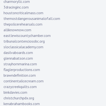
charmoryllc.com
3dracinginc.com
houstoncriticalmass.com
themostdangerousanimalofall.com
thepolicerehearsals.com
alliknownow.com
eastlewiscountychamber.com
tribunalcontenciosobc.org
sloclassicalacademy.com
dasilvaboards.com
glennabatson.com
strayhornmarina.com
flaglerproductions.com
brawndefinition.com
continentalicecream.com
crazycreekquilts.com
binkdavies.com
christchurchpdx.org
kenabrahambooks.com