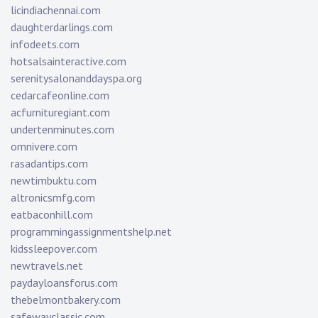
licindiachennai.com
daughterdarlings.com
infodeets.com
hotsalsainteractive.com
serenitysalonanddayspa.org
cedarcafeonline.com
acfurnituregiant.com
undertenminutes.com
omnivere.com
rasadantips.com
newtimbuktu.com
altronicsmfg.com
eatbaconhill.com
programmingassignmentshelp.net
kidssleepover.com
newtravels.net
paydayloansforus.com
thebelmontbakery.com
safewayclassic.com