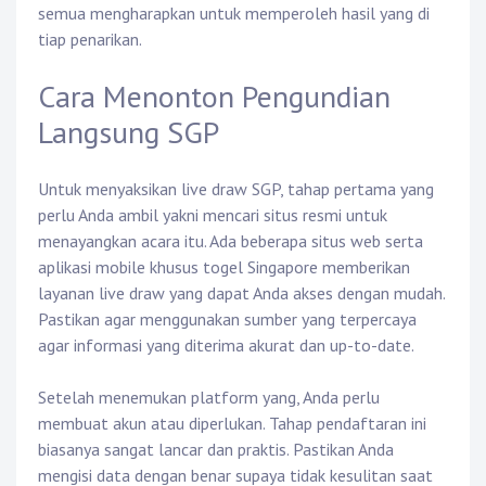
semua mengharapkan untuk memperoleh hasil yang di
tiap penarikan.
Cara Menonton Pengundian
Langsung SGP
Untuk menyaksikan live draw SGP, tahap pertama yang
perlu Anda ambil yakni mencari situs resmi untuk
menayangkan acara itu. Ada beberapa situs web serta
aplikasi mobile khusus togel Singapore memberikan
layanan live draw yang dapat Anda akses dengan mudah.
Pastikan agar menggunakan sumber yang terpercaya
agar informasi yang diterima akurat dan up-to-date.
Setelah menemukan platform yang, Anda perlu
membuat akun atau diperlukan. Tahap pendaftaran ini
biasanya sangat lancar dan praktis. Pastikan Anda
mengisi data dengan benar supaya tidak kesulitan saat