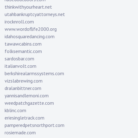
thinkwithyourheart.net
utahbankruptcyattorneys.net
irocknroll.com
www.wordoflife2000.org
idahosquaredancing.com
tawawcabins.com
folksemantic.com
sardosbar.com
italianvolt.com
berkshirealarmssystems.com
vizslabrewing.com
dralanbittner.com
yannisandlemoni.com
weedpatchgazette.com
kblinc.com
eriesingletrack.com
pamperedpetsnorthport.com
rosiemade.com