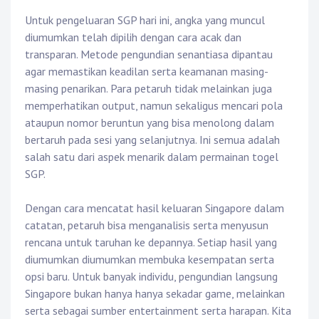
Untuk pengeluaran SGP hari ini, angka yang muncul
diumumkan telah dipilih dengan cara acak dan
transparan. Metode pengundian senantiasa dipantau
agar memastikan keadilan serta keamanan masing-
masing penarikan. Para petaruh tidak melainkan juga
memperhatikan output, namun sekaligus mencari pola
ataupun nomor beruntun yang bisa menolong dalam
bertaruh pada sesi yang selanjutnya. Ini semua adalah
salah satu dari aspek menarik dalam permainan togel
SGP.
Dengan cara mencatat hasil keluaran Singapore dalam
catatan, petaruh bisa menganalisis serta menyusun
rencana untuk taruhan ke depannya. Setiap hasil yang
diumumkan diumumkan membuka kesempatan serta
opsi baru. Untuk banyak individu, pengundian langsung
Singapore bukan hanya hanya sekadar game, melainkan
serta sebagai sumber entertainment serta harapan. Kita