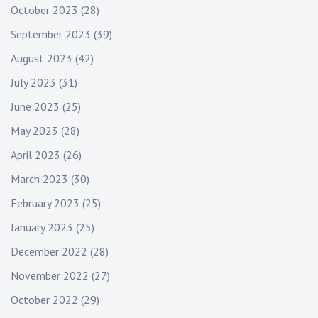
October 2023
(28)
September 2023
(39)
August 2023
(42)
July 2023
(31)
June 2023
(25)
May 2023
(28)
April 2023
(26)
March 2023
(30)
February 2023
(25)
January 2023
(25)
December 2022
(28)
November 2022
(27)
October 2022
(29)