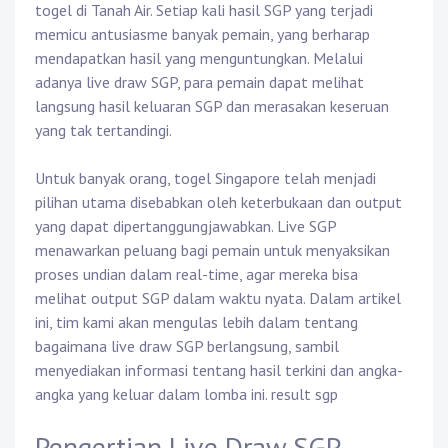
togel di Tanah Air. Setiap kali hasil SGP yang terjadi
memicu antusiasme banyak pemain, yang berharap
mendapatkan hasil yang menguntungkan. Melalui
adanya live draw SGP, para pemain dapat melihat
langsung hasil keluaran SGP dan merasakan keseruan
yang tak tertandingi.
Untuk banyak orang, togel Singapore telah menjadi
pilihan utama disebabkan oleh keterbukaan dan output
yang dapat dipertanggungjawabkan. Live SGP
menawarkan peluang bagi pemain untuk menyaksikan
proses undian dalam real-time, agar mereka bisa
melihat output SGP dalam waktu nyata. Dalam artikel
ini, tim kami akan mengulas lebih dalam tentang
bagaimana live draw SGP berlangsung, sambil
menyediakan informasi tentang hasil terkini dan angka-
angka yang keluar dalam lomba ini.
result sgp
Pengertian Live Draw SGP