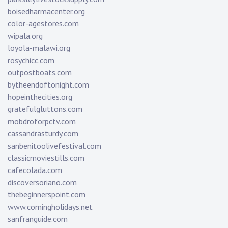
boisedharmacenter.org
color-agestores.com
wipala.org
loyola-malawi.org
rosychicc.com
outpostboats.com
bytheendoftonight.com
hopeinthecities.org
gratefulgluttons.com
mobdroforpctv.com
cassandrasturdy.com
sanbenitoolivefestival.com
classicmoviestills.com
cafecolada.com
discoversoriano.com
thebeginnerspoint.com
www.comingholidays.net
sanfranguide.com