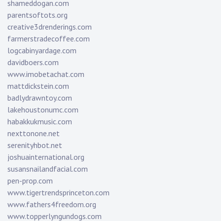
shameddogan.com
parentsoftots.org
creative3drenderings.com
farmerstradecoffee.com
logcabinyardage.com
davidboers.com
www.imobetachat.com
mattdickstein.com
badlydrawntoy.com
lakehoustonumc.com
habakkukmusic.com
nexttonone.net
serenityhbot.net
joshuainternational.org
susansnailandfacial.com
pen-prop.com
www.tigertrendsprinceton.com
www.fathers4freedom.org
www.topperlyngundogs.com