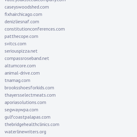
caseyswoodshed.com
fixhairchicago.com
denizliesnaf.com
constitutionconferences.com
patthecope.com
svitcs.com
seriouspizza.net
compassroseband.net
altumcore.com
animal-drive.com
tnamag.com
brooksshoesforkids.com
thayersselectmeats.com
aporiasolutions.com
segwaywpa.com
gulfcoastpalapas.com
thebridgehealthclinics.com
waterlinewriters.org