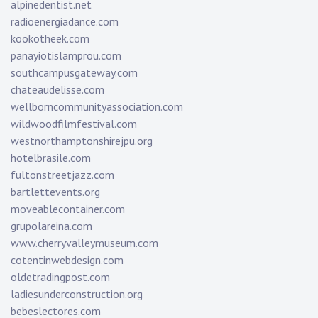
alpinedentist.net
radioenergiadance.com
kookotheek.com
panayiotislamprou.com
southcampusgateway.com
chateaudelisse.com
wellborncommunityassociation.com
wildwoodfilmfestival.com
westnorthamptonshirejpu.org
hotelbrasile.com
fultonstreetjazz.com
bartlettevents.org
moveablecontainer.com
grupolareina.com
www.cherryvalleymuseum.com
cotentinwebdesign.com
oldetradingpost.com
ladiesunderconstruction.org
bebeslectores.com