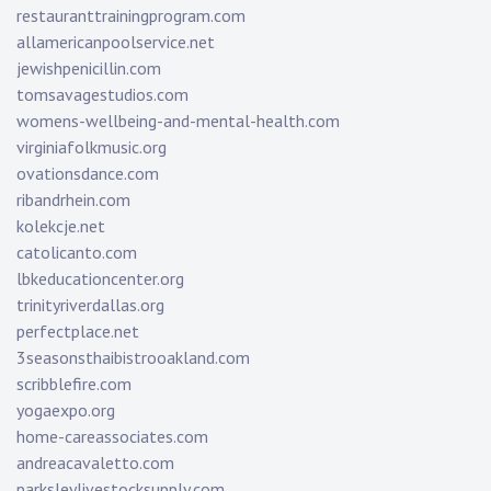
restauranttrainingprogram.com
allamericanpoolservice.net
jewishpenicillin.com
tomsavagestudios.com
womens-wellbeing-and-mental-health.com
virginiafolkmusic.org
ovationsdance.com
ribandrhein.com
kolekcje.net
catolicanto.com
lbkeducationcenter.org
trinityriverdallas.org
perfectplace.net
3seasonsthaibistrooakland.com
scribblefire.com
yogaexpo.org
home-careassociates.com
andreacavaletto.com
parksleylivestocksupply.com