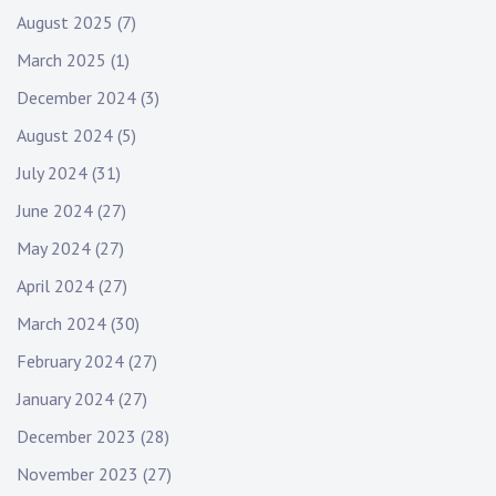
August 2025
(7)
March 2025
(1)
December 2024
(3)
August 2024
(5)
July 2024
(31)
June 2024
(27)
May 2024
(27)
April 2024
(27)
March 2024
(30)
February 2024
(27)
January 2024
(27)
December 2023
(28)
November 2023
(27)