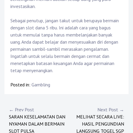
investasikan.
Sebagai penutup, jangan takut untuk berupaya bermain
dengan slot dana 5 ribu. Ini adalah cara yang bagus
untuk memulai tanpa harus membelanjakan banyak
uang. Anda dapat belajar dan menyesuaikan diri dengan
permainan sambil-sambil merasakan pengalaman.
Ingatlah untuk selalu bermain dengan cermat dan
menetapkan batasan keuangan Anda agar permainan
tetap menyenangkan.
Posted in:
Gambling
Post
← Prev Post
Next Post →
SARAN KESELAMATAN DAN
MELIHAT SECARA LIVE:
navigation
NYAMAN DALAM BERMAIN
HASIL PENGUNDIAN
SLOT PULSA
LANGSUNG TOGEL SGP