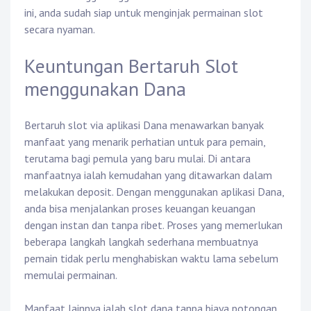
ini, anda sudah siap untuk menginjak permainan slot
secara nyaman.
Keuntungan Bertaruh Slot
menggunakan Dana
Bertaruh slot via aplikasi Dana menawarkan banyak
manfaat yang menarik perhatian untuk para pemain,
terutama bagi pemula yang baru mulai. Di antara
manfaatnya ialah kemudahan yang ditawarkan dalam
melakukan deposit. Dengan menggunakan aplikasi Dana,
anda bisa menjalankan proses keuangan keuangan
dengan instan dan tanpa ribet. Proses yang memerlukan
beberapa langkah langkah sederhana membuatnya
pemain tidak perlu menghabiskan waktu lama sebelum
memulai permainan.
Manfaat lainnya ialah slot dana tanpa biaya potongan,