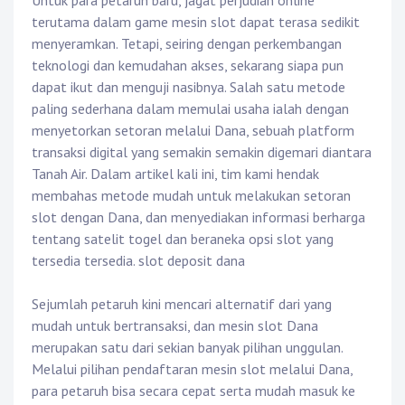
Untuk para petaruh baru, jagat perjudian online
terutama dalam game mesin slot dapat terasa sedikit
menyeramkan. Tetapi, seiring dengan perkembangan
teknologi dan kemudahan akses, sekarang siapa pun
dapat ikut dan menguji nasibnya. Salah satu metode
paling sederhana dalam memulai usaha ialah dengan
menyetorkan setoran melalui Dana, sebuah platform
transaksi digital yang semakin semakin digemari diantara
Tanah Air. Dalam artikel kali ini, tim kami hendak
membahas metode mudah untuk melakukan setoran
slot dengan Dana, dan menyediakan informasi berharga
tentang satelit togel dan beraneka opsi slot yang
tersedia tersedia.
slot deposit dana
Sejumlah petaruh kini mencari alternatif dari yang
mudah untuk bertransaksi, dan mesin slot Dana
merupakan satu dari sekian banyak pilihan unggulan.
Melalui pilihan pendaftaran mesin slot melalui Dana,
para petaruh bisa secara cepat serta mudah masuk ke