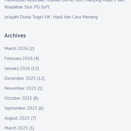
Keajaiban Slot PG Soft
Jelajahi Dunia Togel HK: Hasil dan Cara Menang
Archives
March 2026
(2)
February 2026
(4)
January 2026
(12)
December 2025
(12)
November 2025
(1)
October 2025
(8)
September 2025
(6)
August 2025
(7)
March 2025
(1)