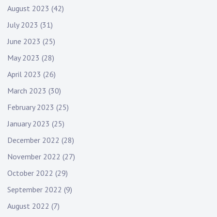
August 2023
(42)
July 2023
(31)
June 2023
(25)
May 2023
(28)
April 2023
(26)
March 2023
(30)
February 2023
(25)
January 2023
(25)
December 2022
(28)
November 2022
(27)
October 2022
(29)
September 2022
(9)
August 2022
(7)