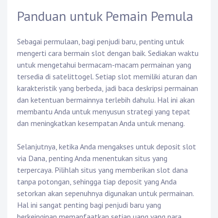
Panduan untuk Pemain Pemula
Sebagai permulaan, bagi penjudi baru, penting untuk
mengerti cara bermain slot dengan baik. Sediakan waktu
untuk mengetahui bermacam-macam permainan yang
tersedia di satelittogel. Setiap slot memiliki aturan dan
karakteristik yang berbeda, jadi baca deskripsi permainan
dan ketentuan bermainnya terlebih dahulu. Hal ini akan
membantu Anda untuk menyusun strategi yang tepat
dan meningkatkan kesempatan Anda untuk menang.
Selanjutnya, ketika Anda mengakses untuk deposit slot
via Dana, penting Anda menentukan situs yang
terpercaya. Pilihlah situs yang memberikan slot dana
tanpa potongan, sehingga tiap deposit yang Anda
setorkan akan sepenuhnya digunakan untuk permainan.
Hal ini sangat penting bagi penjudi baru yang
berkeinginan memanfaatkan setiap uang yang para