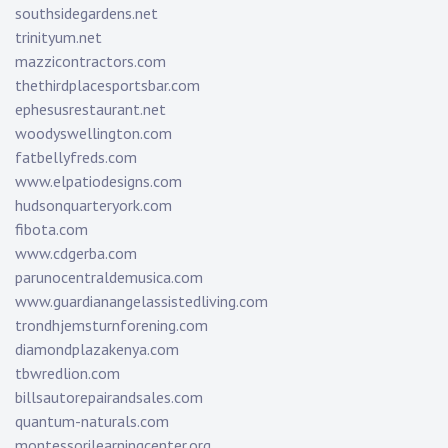
southsidegardens.net
trinityum.net
mazzicontractors.com
thethirdplacesportsbar.com
ephesusrestaurant.net
woodyswellington.com
fatbellyfreds.com
www.elpatiodesigns.com
hudsonquarteryork.com
fibota.com
www.cdgerba.com
parunocentraldemusica.com
www.guardianangelassistedliving.com
trondhjemsturnforening.com
diamondplazakenya.com
tbwredlion.com
billsautorepairandsales.com
quantum-naturals.com
montessorilearningcenter.org