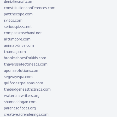
denizliesnaf.com
constitutionconferences.com
patthecope.com
svitcs.com
seriouspizza.net
compassroseband.net
altumcore.com
animal-drive.com
tnamag.com
brooksshoesforkids.com
thayersselectmeats.com
aporiasolutions.com
segwaywpa.com
gulfcoastpalapas.com
thebridgehealthclinics.com
waterlinewriters.org
shameddogan.com
parentsoftots.org
creative3drenderings.com