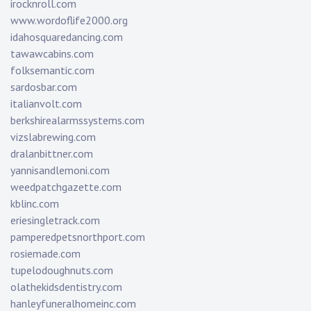
irocknroll.com
www.wordoflife2000.org
idahosquaredancing.com
tawawcabins.com
folksemantic.com
sardosbar.com
italianvolt.com
berkshirealarmssystems.com
vizslabrewing.com
dralanbittner.com
yannisandlemoni.com
weedpatchgazette.com
kblinc.com
eriesingletrack.com
pamperedpetsnorthport.com
rosiemade.com
tupelodoughnuts.com
olathekidsdentistry.com
hanleyfuneralhomeinc.com