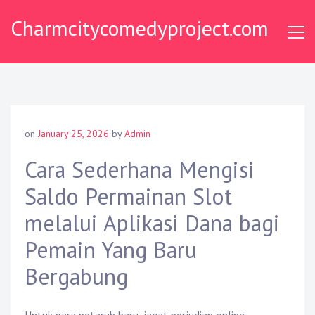
Skip
Charmcitycomedyproject.com
to
content
on
January 25, 2026
by
Admin
Cara Sederhana Mengisi
Saldo Permainan Slot
melalui Aplikasi Dana bagi
Pemain Yang Baru
Bergabung