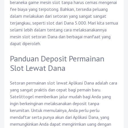
beraneka game mesin slot tanpa harus cemas mengenai
fee biaya yang terpotong. Bahkan, tersedia peluang
dalam melakukan dari setoran yang sangat sangat
terjangkau, seperti slot dari Dana 5.000. Mari kita semua
selami lebih dalam tentang cara melaksanakannya
mesin slot setoran Dana dan berbagai manfaat yang
dapat diperoleh.
Panduan Deposit Permainan
Slot Lewat Dana
Setoran permainan slot lewat Aplikasi Dana adalah cara
yang sangat praktis dan cepat bagi pemain baru.
Satelittogel memberikan jalur mudah bagi Anda yang
ingin berkeinginan melaksanakan deposit tanpa
kerumitan. Untuk memulainya, Anda perlu perlu
mendaftar serta punya akun dari Aplikasi Dana, yang
memungkinkan Anda dapat mengirimkan uang dengan