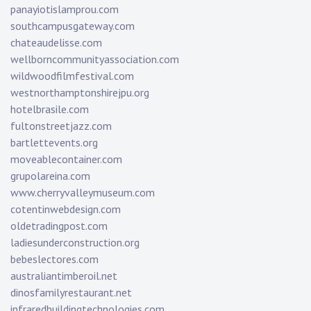
panayiotislamprou.com
southcampusgateway.com
chateaudelisse.com
wellborncommunityassociation.com
wildwoodfilmfestival.com
westnorthamptonshirejpu.org
hotelbrasile.com
fultonstreetjazz.com
bartlettevents.org
moveablecontainer.com
grupolareina.com
www.cherryvalleymuseum.com
cotentinwebdesign.com
oldetradingpost.com
ladiesunderconstruction.org
bebeslectores.com
australiantimberoil.net
dinosfamilyrestaurant.net
infraredbuildingtechnologies.com