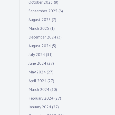
October 2025
(8)
September 2025
(6)
August 2025
(7)
March 2025
(1)
December 2024
(3)
August 2024
(5)
July 2024
(31)
June 2024
(27)
May 2024
(27)
April 2024
(27)
March 2024
(30)
February 2024
(27)
January 2024
(27)