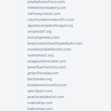
paydayloansforus.com
thebelmontbakery.com
safewayclassic.com
countrysidewoodcrafts.com
appliancerepairchicagoil.org
ontariotbf.org
instalegendary.com
keepworkershealthyandsafe.com
noodlesitaliankitchen.com
nydreamact.org
unagisushimetairie.com
jewelflashtattoos.com
getpcfixtoday.com
bbrtbandra.org
bluebonnetcountry.com
epicclipart.com
pearlmanilahotel.com
maintdrop.com
bobtoman.com