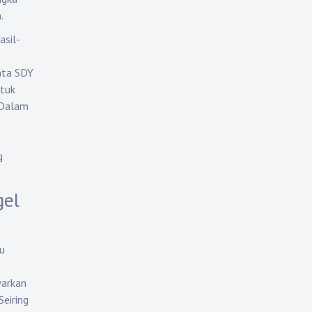
.
asil-
ata SDY
tuk
 Dalam
g
gel
tu
warkan
Seiring