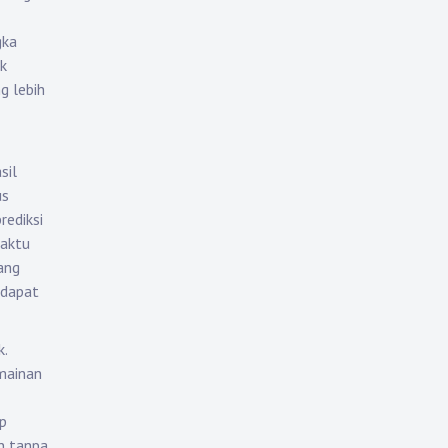
gka
uk
g lebih
sil
us
rediksi
waktu
ang
 dapat
k.
mainan
p
n tanpa