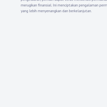
merugikan finansial. Ini menciptakan pengalaman per
yang lebih menyenangkan dan berkelanjutan.