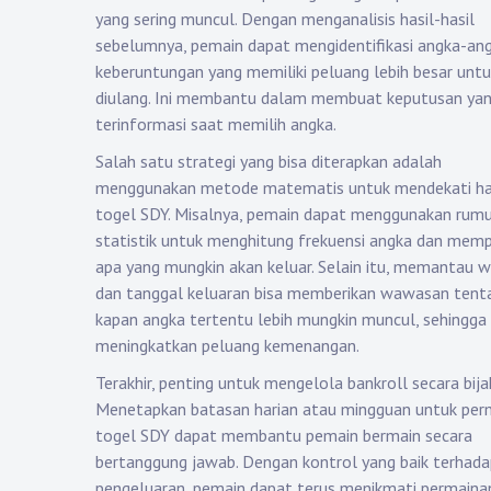
yang sering muncul. Dengan menganalisis hasil-hasil
sebelumnya, pemain dapat mengidentifikasi angka-an
keberuntungan yang memiliki peluang lebih besar unt
diulang. Ini membantu dalam membuat keputusan yan
terinformasi saat memilih angka.
Salah satu strategi yang bisa diterapkan adalah
menggunakan metode matematis untuk mendekati ha
togel SDY. Misalnya, pemain dapat menggunakan rum
statistik untuk menghitung frekuensi angka dan memp
apa yang mungkin akan keluar. Selain itu, memantau 
dan tanggal keluaran bisa memberikan wawasan tent
kapan angka tertentu lebih mungkin muncul, sehingga
meningkatkan peluang kemenangan.
Terakhir, penting untuk mengelola bankroll secara bija
Menetapkan batasan harian atau mingguan untuk per
togel SDY dapat membantu pemain bermain secara
bertanggung jawab. Dengan kontrol yang baik terhada
pengeluaran, pemain dapat terus menikmati permaina