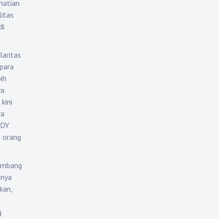
hatian
litas
di
laritas
para
ih
ya
kini
ra
SDY
a orang
kembang
anya
kan,
g