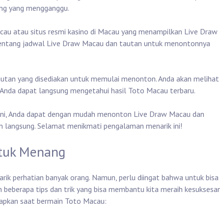
ing yang mengganggu.
acau atau situs resmi kasino di Macau yang menampilkan Live Draw
tentang jadwal Live Draw Macau dan tautan untuk menontonnya
 tautan yang disediakan untuk memulai menonton. Anda akan melihat
a Anda dapat langsung mengetahui hasil Toto Macau terbaru.
a ini, Anda dapat dengan mudah menonton Live Draw Macau dan
n langsung. Selamat menikmati pengalaman menarik ini!
ntuk Menang
k perhatian banyak orang. Namun, perlu diingat bahwa untuk bisa
 beberapa tips dan trik yang bisa membantu kita meraih kesuksesan
terapkan saat bermain Toto Macau: