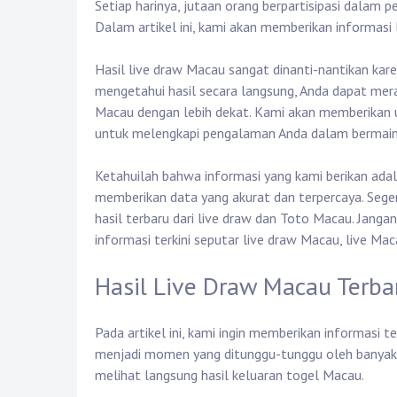
Setiap harinya, jutaan orang berpartisipasi dalam
Dalam artikel ini, kami akan memberikan informasi
Hasil live draw Macau sangat dinanti-nantikan ka
mengetahui hasil secara langsung, Anda dapat mer
Macau dengan lebih dekat. Kami akan memberikan u
untuk melengkapi pengalaman Anda dalam bermain
Ketahuilah bahwa informasi yang kami berikan ada
memberikan data yang akurat dan terpercaya. Sege
hasil terbaru dari live draw dan Toto Macau. Jang
informasi terkini seputar live draw Macau, live Ma
Hasil Live Draw Macau Terba
Pada artikel ini, kami ingin memberikan informasi t
menjadi momen yang ditunggu-tunggu oleh banyak pe
melihat langsung hasil keluaran togel Macau.