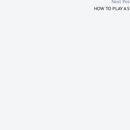
Next Po
HOW TO PLAY A 