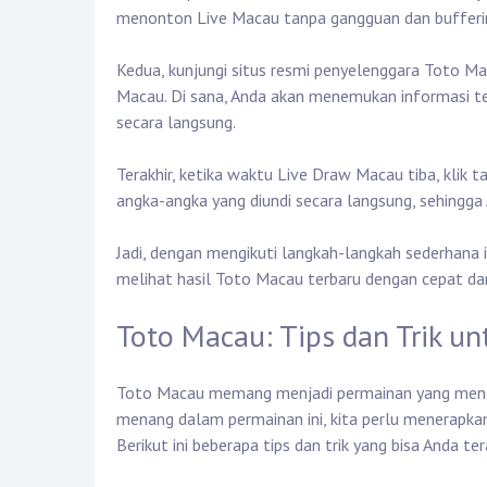
menonton Live Macau tanpa gangguan dan buffer
Kedua, kunjungi situs resmi penyelenggara Toto M
Macau. Di sana, Anda akan menemukan informasi 
secara langsung.
Terakhir, ketika waktu Live Draw Macau tiba, klik
angka-angka yang diundi secara langsung, sehingg
Jadi, dengan mengikuti langkah-langkah sederhan
melihat hasil Toto Macau terbaru dengan cepat da
Toto Macau: Tips dan Trik u
Toto Macau memang menjadi permainan yang menari
menang dalam permainan ini, kita perlu menerapkan
Berikut ini beberapa tips dan trik yang bisa Anda 