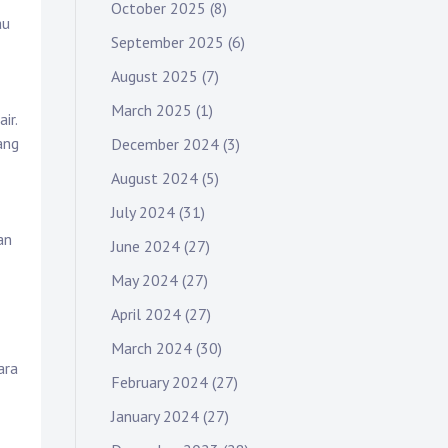
October 2025
(8)
au
September 2025
(6)
August 2025
(7)
March 2025
(1)
ir.
ang
December 2024
(3)
August 2024
(5)
July 2024
(31)
an
June 2024
(27)
May 2024
(27)
April 2024
(27)
March 2024
(30)
ara
February 2024
(27)
January 2024
(27)