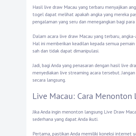
Hasil live draw Macau yang terbaru menyajikan ang
togel dapat melihat apakah angka yang mereka pasa
pengalaman yang seru dan menegangkan bagi para
Dalam acara live draw Macau yang terbaru, angka-
Hal ini memberikan keadilan kepada semua pemain 
sah dan tidak dapat dimanipulasi.
Jadi, bagi Anda yang penasaran dengan hasil live d
menyediakan live streaming acara tersebut. Janga
secara langsung.
Live Macau: Cara Menonton
Jika Anda ingin menonton langsung Live Draw Macau
sederhana yang dapat Anda ikuti.
Pertama, pastikan Anda memiliki koneksi internet 