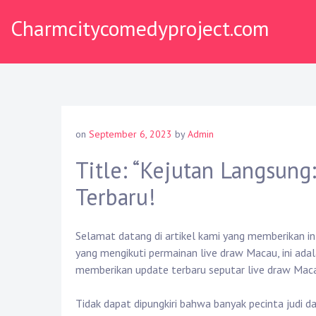
Skip
Charmcitycomedyproject.com
to
content
on
September 6, 2023
by
Admin
Title: “Kejutan Langsung
Terbaru!
Selamat datang di artikel kami yang memberikan in
yang mengikuti permainan live draw Macau, ini ada
memberikan update terbaru seputar live draw Maca
Tidak dapat dipungkiri bahwa banyak pecinta judi 