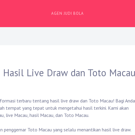
AGEN JUDI BOLA
: Hasil Live Draw dan Toto Maca
formasi terbaru tentang hasil live draw dan Toto Macau! Bagi Anda
lah tempat yang tepat untuk mengetahui hasil terkini. Kami akan
u, live Macau, hasil Macau, dan Toto Macau.
dan penggemar Toto Macau yang selalu menantikan hasil live draw.