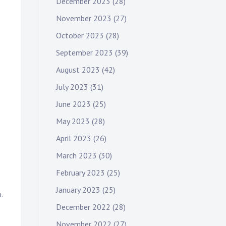
December 2023
(28)
November 2023
(27)
October 2023
(28)
September 2023
(39)
August 2023
(42)
July 2023
(31)
June 2023
(25)
May 2023
(28)
April 2023
(26)
March 2023
(30)
February 2023
(25)
January 2023
(25)
.
December 2022
(28)
November 2022
(27)