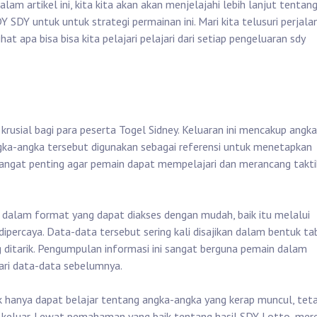
am artikel ini, kita kita akan akan menjelajahi lebih lanjut tentan
SDY untuk untuk strategi permainan ini. Mari kita telusuri perjala
ihat apa bisa bisa kita pelajari pelajari dari setiap pengeluaran sdy
usial bagi para peserta Togel Sidney. Keluaran ini mencakup angka
ngka-angka tersebut digunakan sebagai referensi untuk menetapkan
angat penting agar pemain dapat mempelajari dan merancang takti
dalam format yang dapat diakses dengan mudah, baik itu melalui
percaya. Data-data tersebut sering kali disajikan dalam bentuk ta
ditarik. Pengumpulan informasi ini sangat berguna pemain dalam
ari data-data sebelumnya.
hanya dapat belajar tentang angka-angka yang kerap muncul, teta
 keluar. Lewat pemahaman yang baik tentang hasil SDY Lotto, mer