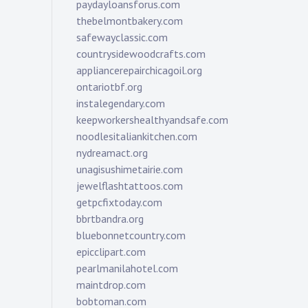
paydayloansforus.com
thebelmontbakery.com
safewayclassic.com
countrysidewoodcrafts.com
appliancerepairchicagoil.org
ontariotbf.org
instalegendary.com
keepworkershealthyandsafe.com
noodlesitaliankitchen.com
nydreamact.org
unagisushimetairie.com
jewelflashtattoos.com
getpcfixtoday.com
bbrtbandra.org
bluebonnetcountry.com
epicclipart.com
pearlmanilahotel.com
maintdrop.com
bobtoman.com