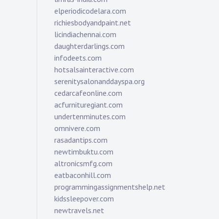
elperiodicodelara.com
richiesbodyandpaint.net
licindiachennai.com
daughterdarlings.com
infodeets.com
hotsalsainteractive.com
serenitysalonanddayspa.org
cedarcafeonline.com
acfurnituregiant.com
undertenminutes.com
omnivere.com
rasadantips.com
newtimbuktu.com
altronicsmfg.com
eatbaconhill.com
programmingassignmentshelp.net
kidssleepover.com
newtravels.net