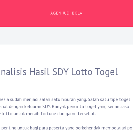
AGEN JUDI BOLA
alisis Hasil SDY Lotto Togel
esia sudah menjadi salah satu hiburan yang. Salah satu tipe togel
kenal dengan keluaran SDY. Banyak pencinta togel yang senantiasa
 lotto untuk meraih fortune dari game tersebut.
i penting untuk bagi para peserta yang berkehendak mempelajari po