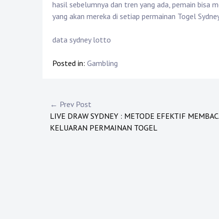
hasil sebelumnya dan tren yang ada, pemain bisa 
yang akan mereka di setiap permainan Togel Sydney
data sydney lotto
Posted in:
Gambling
Post
← Prev Post
LIVE DRAW SYDNEY : METODE EFEKTIF MEMBAC
navigation
KELUARAN PERMAINAN TOGEL