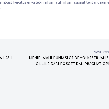
membuat keputusan yg lebih informatif informasional tentang nume
.
Next Po
A HASIL
MENJELAJAHI DUNIA SLOT DEMO: KESERUAN 
ONLINE DARI PG SOFT DAN PRAGMATIC P