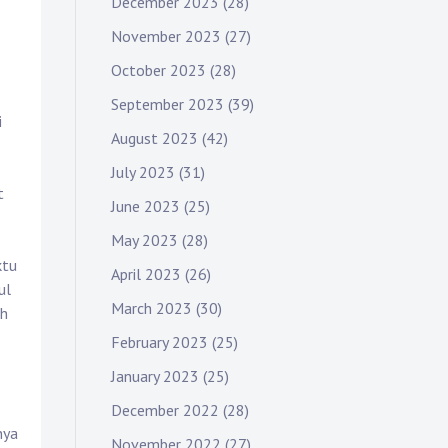
December 2023
(28)
November 2023
(27)
October 2023
(28)
September 2023
(39)
i
August 2023
(42)
July 2023
(31)
t
June 2023
(25)
May 2023
(28)
ktu
April 2023
(26)
ul
March 2023
(30)
uh
February 2023
(25)
January 2023
(25)
December 2022
(28)
nya
November 2022
(27)