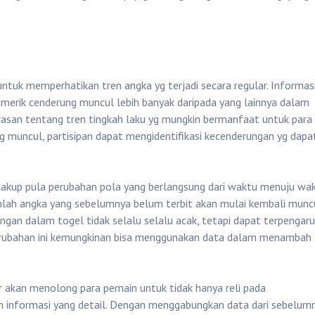
ntuk memperhatikan tren angka yg terjadi secara regular. Informas
rik cenderung muncul lebih banyak daripada yang lainnya dalam
asan tentang tren tingkah laku yg mungkin bermanfaat untuk para
g muncul, partisipan dapat mengidentifikasi kecenderungan yg dapa
encakup pula perubahan pola yang berlangsung dari waktu menuju wa
jumlah angka yang sebelumnya belum terbit akan mulai kembali munc
ngan dalam togel tidak selalu selalu acak, tetapi dapat terpengar
 perubahan ini kemungkinan bisa menggunakan data dalam menambah
 akan menolong para pemain untuk tidak hanya reli pada
n informasi yang detail. Dengan menggabungkan data dari sebelum